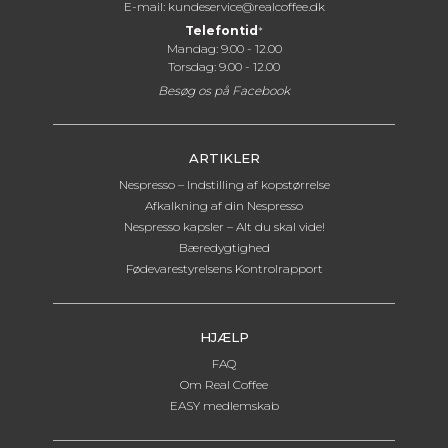
E-mail:
kundeservice@realcoffee.dk
Telefontid
*
Mandag: 9.00 - 12.00
Torsdag: 9.00 - 12.00
Besøg os på
Facebook
ARTIKLER
Nespresso – Indstilling af kopstørrelse
Afkalkning af din Nespresso
Nespresso kapsler – Alt du skal vide!
Bæredygtighed
Fødevarestyrelsens Kontrolrapport
HJÆLP
FAQ
Om Real Coffee
EASY medlemskab