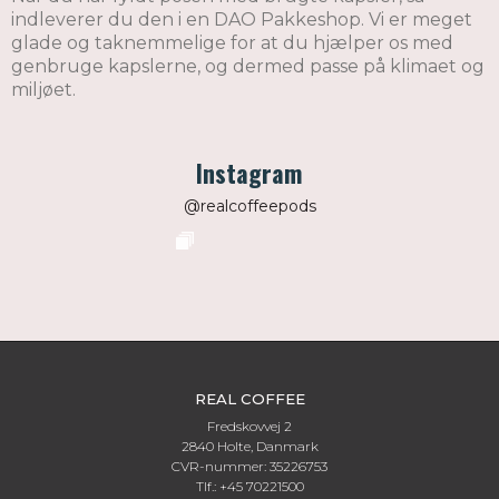
indleverer du den i en DAO Pakkeshop. Vi er meget
glade og taknemmelige for at du hjælper os med
genbruge kapslerne, og dermed passe på klimaet og
miljøet.
Instagram
@realcoffeepods
REAL COFFEE
Fredskovvej 2
2840 Holte, Danmark
CVR-nummer: 35226753
Tlf.: +45 70221500