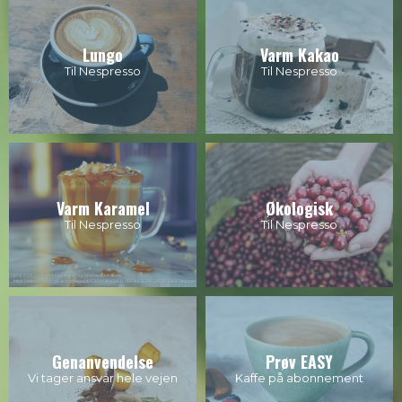
Lungo
Varm Kakao
Til Nespresso
Til Nespresso
Varm Karamel
Økologisk
Til Nespresso
Til Nespresso
Genanvendelse
Prøv EASY
Vi tager ansvar hele vejen
Kaffe på abonnement