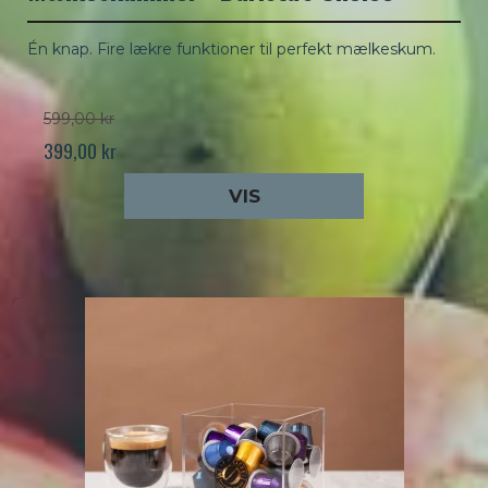
Én knap. Fire lækre funktioner til perfekt mælkeskum.
599,00 kr
399,00 kr
VIS