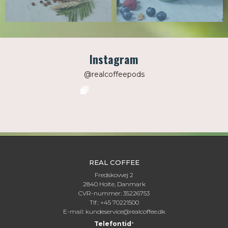
Instagram
@realcoffeepods
REAL COFFEE
Fredskovvej 2
2840 Holte, Danmark
CVR-nummer: 35226753
Tlf.: +45 70221500
E-mail:
kundeservice@realcoffee.dk
Telefontid
*