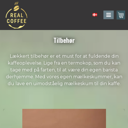
Tilbehør
Lækkert tilbehør er et must for at fuldende din
kaffeoplevelse. Lige fra en termokop, som du kan
tage med på farten, til at være din egen barista
derhjemme. Med vores egen mælkeskummer, kan
du lave en uimodståelig mælkeskum til din kaffe.