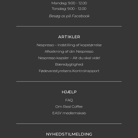
Mandag: 9.00 - 12.00
Torsdag: 9.00 - 12.00
Besøg os på
Facebook
ARTIKLER
Nespresso – Indstilling af kopstørrelse
Afkalkning af din Nespresso
Nespresso kapsler – Alt du skal vide!
Bæredygtighed
Fødevarestyrelsens Kontrolrapport
HJÆLP
FAQ
Om Real Coffee
EASY medlemskab
NYHEDSTILMELDING