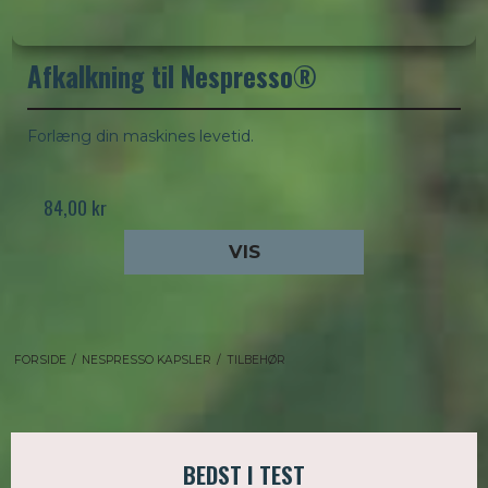
Afkalkning til Nespresso®
Forlæng din maskines levetid.
84,00 kr
VIS
FORSIDE
/
NESPRESSO KAPSLER
/
TILBEHØR
BEDST I TEST