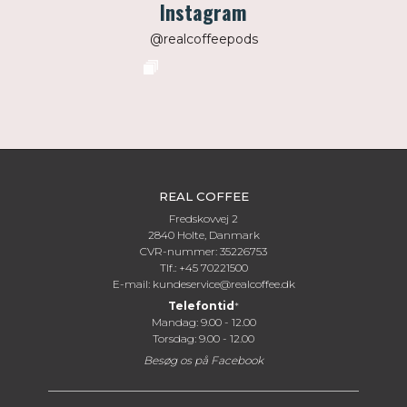
Instagram
@realcoffeepods
REAL COFFEE
Fredskovvej 2
2840 Holte, Danmark
CVR-nummer: 35226753
Tlf.: +45 70221500
E-mail:
kundeservice@realcoffee.dk
Telefontid
*
Mandag: 9.00 - 12.00
Torsdag: 9.00 - 12.00
Besøg os på
Facebook