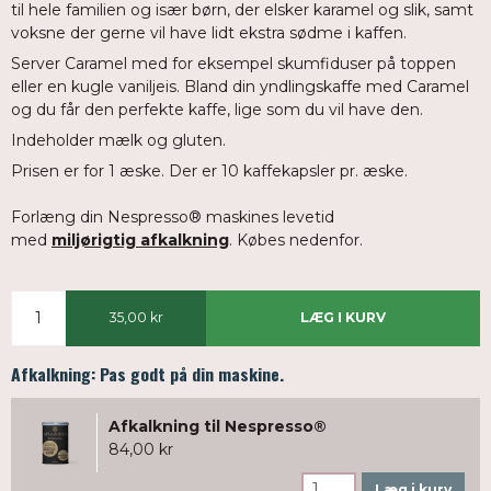
til hele familien og især børn, der elsker karamel og slik, samt
voksne der gerne vil have lidt ekstra sødme i kaffen.
Server Caramel med for eksempel skumfiduser på toppen
eller en kugle vaniljeis. Bland din yndlingskaffe med Caramel
og du får den perfekte kaffe, lige som du vil have den.
Indeholder mælk og gluten.
Prisen er for 1 æske. Der er 10 kaffekapsler pr. æske.
Forlæng din Nespresso® maskines levetid
med
miljørigtig afkalkning
. Købes nedenfor.
35,00 kr
LÆG I KURV
Afkalkning: Pas godt på din maskine.
Afkalkning til Nespresso®
84,00 kr
Læg i kurv