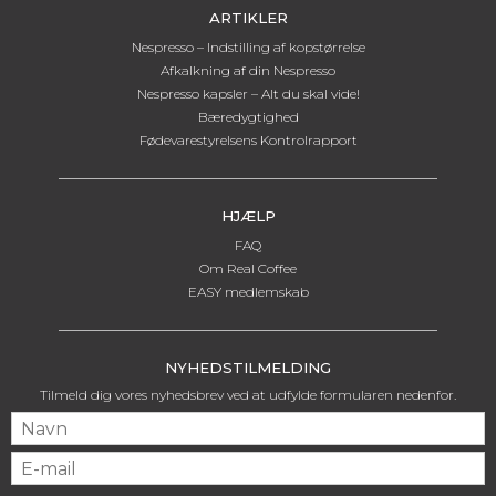
ARTIKLER
Nespresso – Indstilling af kopstørrelse
Afkalkning af din Nespresso
Nespresso kapsler – Alt du skal vide!
Bæredygtighed
Fødevarestyrelsens Kontrolrapport
HJÆLP
FAQ
Om Real Coffee
EASY medlemskab
NYHEDSTILMELDING
Tilmeld dig vores nyhedsbrev ved at udfylde formularen nedenfor.