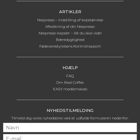
ARTIKLER
Nespresso – Indstilling af kopstørrelse
Afkalkning af din Nespresso
Nespresso kapsler – Alt du skal vide!
Bæredygtighed
Fødevarestyrelsens Kontrolrapport
HJÆLP
FAQ
Om Real Coffee
EASY medlemskab
NYHEDSTILMELDING
Tilmeld dig vores nyhedsbrev ved at udfylde formularen nedenfor.