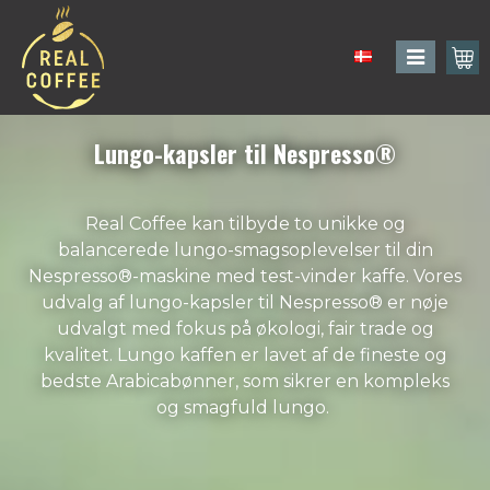
Lungo-kapsler til Nespresso®
Real Coffee kan tilbyde to unikke og
balancerede lungo-smagsoplevelser til din
Nespresso®-maskine med test-vinder kaffe. Vores
udvalg af lungo-kapsler til Nespresso® er nøje
udvalgt med fokus på økologi, fair trade og
kvalitet. Lungo kaffen er lavet af de fineste og
bedste Arabicabønner, som sikrer en kompleks
og smagfuld lungo.