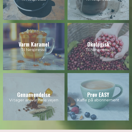
Varm Karamel
Økologisk
Til Nespresso
Til Nespresso
Genanvendelse
Prøv EASY
Vi tager ansvar hele vejen
Kaffe på abonnement