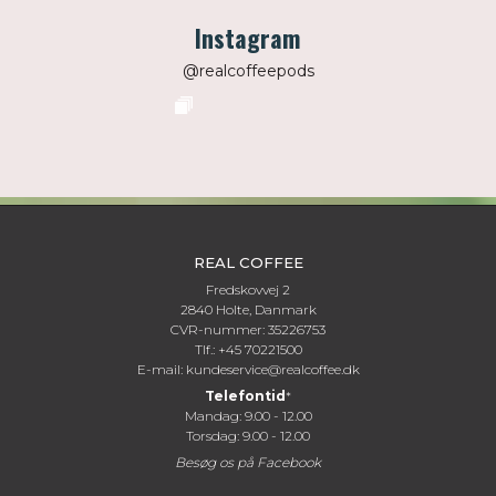
Instagram
@realcoffeepods
REAL COFFEE
Fredskovvej 2
2840 Holte, Danmark
CVR-nummer: 35226753
Tlf.: +45 70221500
E-mail:
kundeservice@realcoffee.dk
Telefontid
*
Mandag: 9.00 - 12.00
Torsdag: 9.00 - 12.00
Besøg os på
Facebook