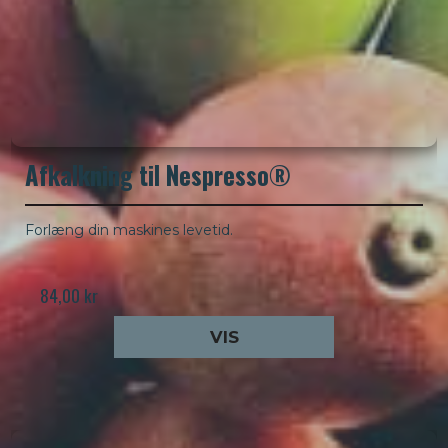
Afkalkning til Nespresso®
Forlæng din maskines levetid.
84,00 kr
VIS