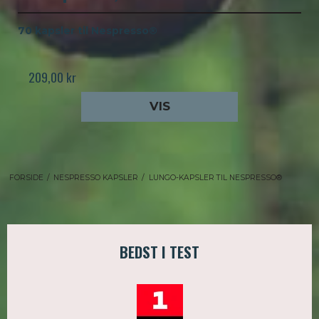
70 kapsler til Nespresso®
209,00 kr
VIS
FORSIDE
/
NESPRESSO KAPSLER
/
LUNGO-KAPSLER TIL NESPRESSO®
BEDST I TEST