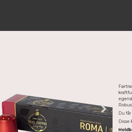
Fairtr
kraftf
egens
Robust
Du får
Disse 
Holdb