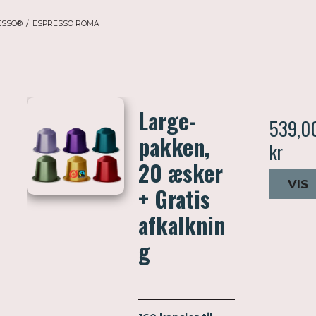
ESSO®
/
ESPRESSO ROMA
Large-
539,0
pakken,
kr
20 æsker
VIS
+ Gratis
afkalknin
g