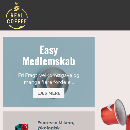
Easy
Medlemskab
Fri Fragt, velkomstgave og
mange flere fordele....
LÆS MERE
Espresso Milano,
Økologisk