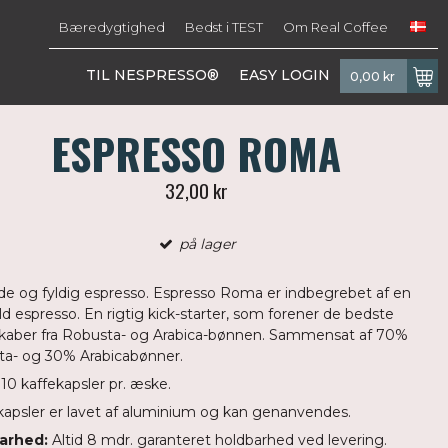
Bæredygtighed
Bedst i TEST
Om Real Coffee
TIL NESPRESSO®
EASY LOGIN
0,00 kr
ESPRESSO ROMA
32,00 kr
på lager
ade og fyldig espresso. Espresso Roma er indbegrebet af en
uld espresso. En rigtig kick-starter, som forener de bedste
kaber fra Robusta- og Arabica-bønnen. Sammensat af 70%
a- og 30% Arabicabønner.
 10 kaffekapsler pr. æske.
kapsler er lavet af aluminium og kan genanvendes.
arhed:
Altid 8 mdr. garanteret holdbarhed ved levering.