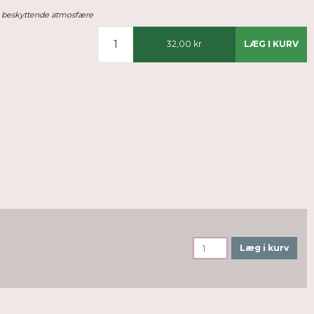
i beskyttende atmosfære
32,00 kr
LÆG I KURV
Læg i kurv