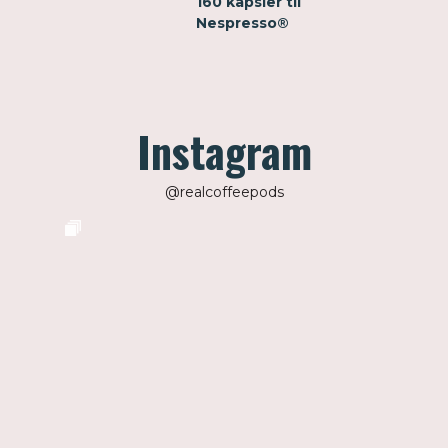
160 kapsler til
Nespresso®
Instagram
@realcoffeepods