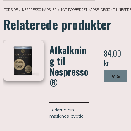
FORSIDE
/
NESPRESSO KAPSLER
/
NYT FORBEDRET KAPSELDESIGN TIL NESPR
Relaterede produkter
Afkalknin
84,00
g til
kr
Nespresso
VIS
®
Forlæng din
maskines levetid.